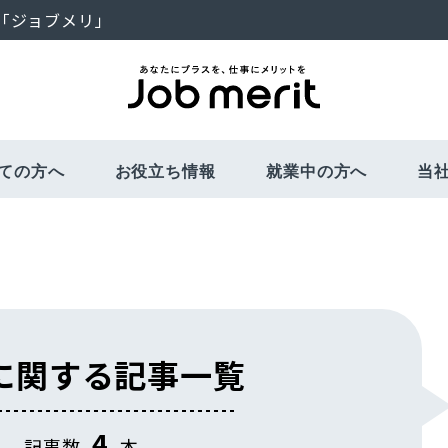
「ジョブメリ」
ての方へ
お役立ち情報
就業中の方へ
当
お仕事開始まで
福利厚生・社会保険
面談について
教育訓練制度
さまざまな
キ
に関する記事一覧
4
記事数
本