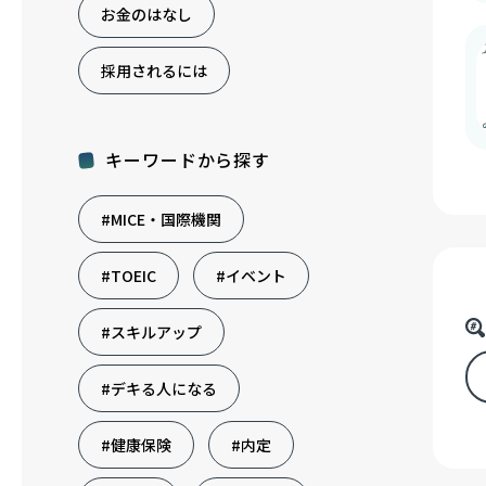
お金のはなし
採用されるには
キーワードから探す
#MICE・国際機関
#TOEIC
#イベント
#スキルアップ
#デキる人になる
#健康保険
#内定