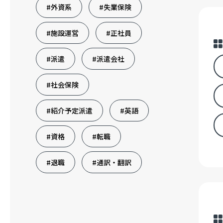
#外資系
#失業保険
#施設運営
#正社員
#派遣
#派遣会社
#社会保険
#紹介予定派遣
#英語
#資格
#転職
#退職
#通訳・翻訳