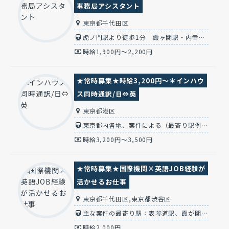
事務局アシスタント
東京都千代田区
虎ノ門駅より徒歩1分 霞ヶ関駅・内幸町駅より各徒歩3分 新橋駅徒歩10分※JCS本社他
時給1,900円～2,200円
★常時募集★時給3,200円～＊インハウ
ス同時通訳/日⇔英
東京都港区
東京都内各地、案件による（最寄り駅例：神谷町/六本木一丁目/溜池山王/大崎/新宿/品川など）
時給3,200円～3,500円
★常時募集★国際機関×英語JOB経験が
活かせるお仕事
東京都千代田区,東京都渋谷区
主な案件の最寄り駅：表参道駅、霞が関、虎ノ門、虎ノ門ヒルズ、内幸町、六本木一丁目
時給2,000円