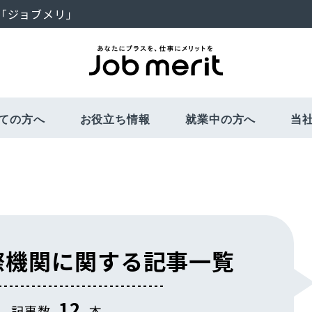
「ジョブメリ」
ての方へ
お役立ち情報
就業中の方へ
当
お仕事開始まで
福利厚生・社会保険
面談について
教育訓練制度
さまざまな
キ
国際機関に関する記事一覧
12
記事数
本