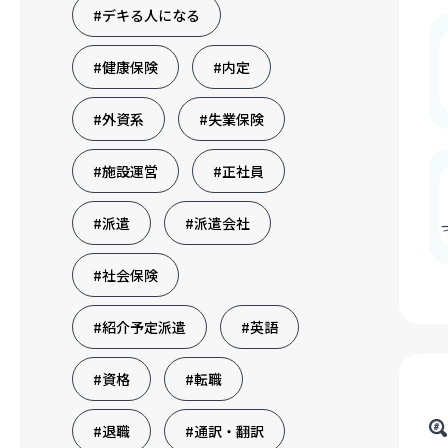
#デキる人になる
#健康保険
#内定
#外資系
#失業保険
#施設運営
#正社員
#派遣
#派遣会社
#社会保険
#紹介予定派遣
#英語
#資格
#転職
#退職
#通訳・翻訳