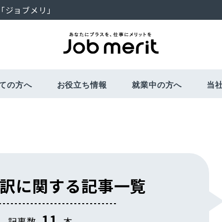
「ジョブメリ」
ての方へ
お役立ち情報
就業中の方へ
当
お仕事開始まで
福利厚生・社会保険
面談について
教育訓練制度
さまざまな
キ
訳に関する記事一覧
11
記事数
本