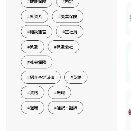
#健康保険
#内定
#外資系
#失業保険
#施設運営
#正社員
#派遣
#派遣会社
#社会保険
#紹介予定派遣
#英語
#資格
#転職
#退職
#通訳・翻訳