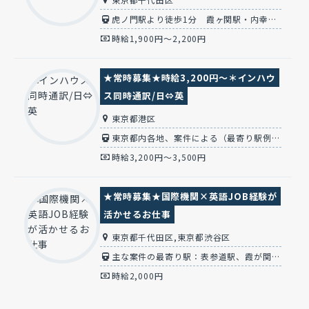
虎ノ門駅より徒歩1分 霞ヶ関駅・内幸町駅より各徒歩3分 新橋駅徒歩10分※JCS本社他
時給1,900円～2,200円
★常時募集★時給3,200円～＊インハウ
ス同時通訳/日⇔英
東京都港区
東京都内各地、案件による（最寄り駅例：神谷町/六本木一丁目/溜池山王/大崎/新宿/品川など）
時給3,200円～3,500円
★常時募集★国際機関×英語JOB経験が
活かせるお仕事
東京都千代田区,東京都渋谷区
主な案件の最寄り駅：表参道駅、霞が関、虎ノ門、虎ノ門ヒルズ、内幸町、六本木一丁目
時給2,000円